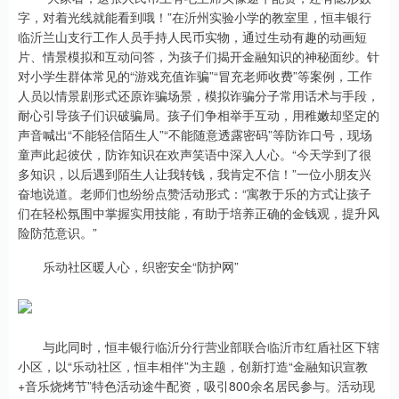
字，对着光线就能看到哦！”在沂州实验小学的教室里，恒丰银行
临沂兰山支行工作人员手持人民币实物，通过生动有趣的动画短
片、情景模拟和互动问答，为孩子们揭开金融知识的神秘面纱。针
对小学生群体常见的“游戏充值诈骗”“冒充老师收费”等案例，工作
人员以情景剧形式还原诈骗场景，模拟诈骗分子常用话术与手段，
耐心引导孩子们识破骗局。孩子们争相举手互动，用稚嫩却坚定的
声音喊出“不能轻信陌生人”“不能随意透露密码”等防诈口号，现场
童声此起彼伏，防诈知识在欢声笑语中深入人心。“今天学到了很
多知识，以后遇到陌生人让我转钱，我肯定不信！”一位小朋友兴
奋地说道。老师们也纷纷点赞活动形式：“寓教于乐的方式让孩子
们在轻松氛围中掌握实用技能，有助于培养正确的金钱观，提升风
险防范意识。”
乐动社区暖人心，织密安全“防护网”
与此同时，恒丰银行临沂分行营业部联合临沂市红盾社区下辖
小区，以“乐动社区，恒丰相伴”为主题，创新打造“金融知识宣教
+音乐烧烤节”特色活动途牛配资，吸引800余名居民参与。活动现