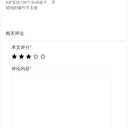
9岁安欣136个头40多斤，手
臂细的像竹竿太瘦
相关评论
本文评分
*
评论内容
*