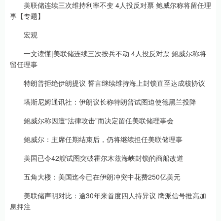
美联储连续三次维持利率不变 4人投反对票 鲍威尔称将留任理
事【专题】
宏观
一文读懂|美联储连续三次按兵不动 4人投反对票 鲍威尔称将
留任理事
特朗普拒绝伊朗提议 誓言继续维持海上封锁直至达成核协议
塔斯尼姆通讯社：伊朗议长称特朗普试图迫使德黑兰投降
鲍威尔称因遭“法律攻击”而决定留任美联储理事会
鲍威尔：主席任期结束后，仍将继续担任美联储理事
美国已令42艘试图突破霍尔木兹海峡封锁的商船改道
五角大楼：美国迄今已在伊朗冲突中花费250亿美元
美联储声明对比：逾30年来首度四人持异议 鹰派信号推高加
息押注