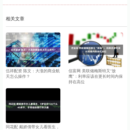
相关文章
伍祥配资 陈文：大涨的商业航
信富网 美联储梅斯特又“放
天怎么操作？
鹰”：利率应该在更长时间内保
持在高位
同花配 戴娇倩带女儿看医生，