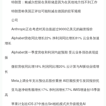
特朗普：鲍威尔想留在美联储是因为在其他地方找不到工作
特朗普称美国正评估可能削减在德国的驻军规模
公司
Anthropic正在考虑对其估值超过9000亿美元的融资报价
Alphabet营收同比增长22% 净利润同比增长81% 云业务加速
增长
Alphabet第一季度营收和利润均超预期 受云业务强劲表现提
振
微软营收同比增18% 利润同比增20% 云计算与AI驱动业绩增
长
Meta上调全年支出预估后股价重挫 AI巨额投资引发回报担忧
亚马逊净销售额增长17% 净利润增长77% AWS增速创15季新
高
苹果计划在iOS 27中推出Siri相机模式并升级视觉AI