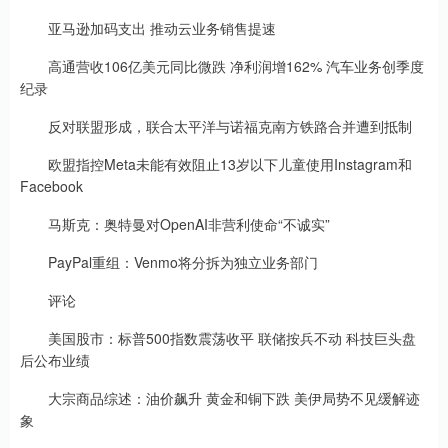
亚马逊加码支出 推动云业务销售提速
高通营收106亿美元同比微跌 净利润增162% 汽车业务创季度
纪录
反对联盟形成，联合太平洋与诺福克南方铁路合并遭到抵制
欧盟指控Meta未能有效阻止13岁以下儿童使用Instagram和
Facebook
马斯克：奥特曼对OpenAI非营利使命“不诚实”
PayPal重组：Venmo将分拆为独立业务部门
评论
美国股市：标普500指数震荡收平 联储按兵不动 科技巨头盘
后公布业绩
大宗商品综述：油价飙升 黄金和铜下跌 美伊局势不见缓解迹
象