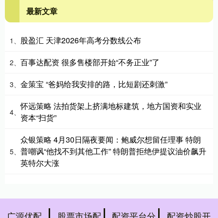
最新文章
股盈汇 天津2026年高考分数线公布
1、
百事达配资 很多售楼部开始“不务正业”了
2、
金策宝 “爸妈给我安排的路，比短剧还刺激”
3、
怀远策略 法拍货架上挤满地标建筑，地方国资和实业
4、
资本“扫货”
众银策略 4月30日隔夜要闻：鲍威尔想留任理事 特朗
普嘲讽“他找不到其他工作” 特朗普拒绝伊提议油价飙升
5、
英特尔大涨
广源优配
股票市场配
配资平台分
配资炒股开