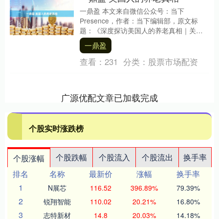
一鼎盈 本文来自微信公众号：当下
Presence，作者：当下编辑部，原文标
题：《深度探访美国人的养老真相｜关于
养老院、居家养老、金钱和正在错位的时
一鼎盈
间》，题图来....
查看：
231
分类：
股票市场配资
广源优配文章已加载完成
个股实时涨跌榜
个股跌幅
个股流入
个股流出
换手率
个股涨幅
排名
名称
最新价
涨幅
换手率
1
N展芯
116.52
396.89%
79.39%
2
锐翔智能
110.02
20.21%
16.80%
3
志特新材
14.8
20.03%
14.18%