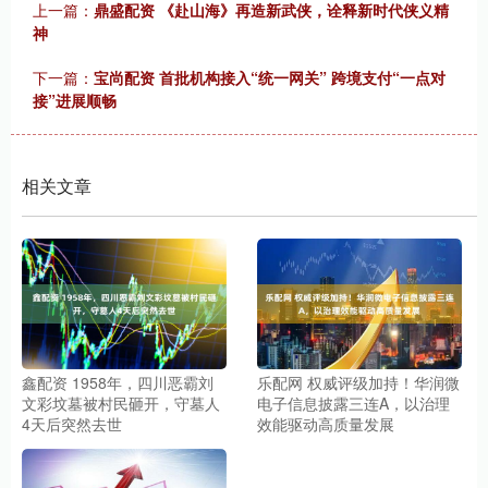
上一篇：
鼎盛配资 《赴山海》再造新武侠，诠释新时代侠义精
神
下一篇：
宝尚配资 首批机构接入“统一网关” 跨境支付“一点对
接”进展顺畅
相关文章
鑫配资 1958年，四川恶霸刘
乐配网 权威评级加持！华润微
文彩坟墓被村民砸开，守墓人
电子信息披露三连A，以治理
4天后突然去世
效能驱动高质量发展