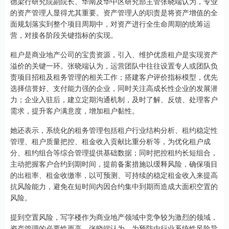
德梁行研究院副院长、华南及华中区研究部主管张晓端认为，专业
的资产管理人显得尤其重要。资产管理人的职责是将资产增值的全
面规划落实到整个项目周期中，对资产进行全生命周期的统筹运
营，对接各阶段关键指标的实现。
租户是商业地产公司的宝贵资源，引入、维护优质租户是实现资产
溢价的关键一环。张晓端认为，运营团队中往往设置专人或团队负
责项目招租及租务管理的相关工作；搭建客户评价指标模型，优先
选择信誉好、支付能力强的企业，同时关注高成长性企业的发展潜
力；企业入驻后，建立定期沟通机制，及时了解、反馈、处理客户
需求，提升客户满意度，增加租户黏性。
她还表示，系统化的租务管理包括租户行业结构分析、租约稳定性
管理、租户质量把控、租金收入贡献比重分析等，为优化租户成
分、租约组合等综合管理提供基础数据；同时把控租约长短组合，
主动把握客户合约到期时间，提前备案措施以缓释风险，确保项目
的出租率、租金收缴率，以可预测、可持续的稳定租金收入来提高
抗风险能力，避免在短时间内因合约集中到期而造成大面积空置的
风险。
提到空置风险，写字楼作为商业地产领域中竞争较为激烈的领域，
资产管理的必要性更高。张晓端认为，为预防由行业系统性风险导