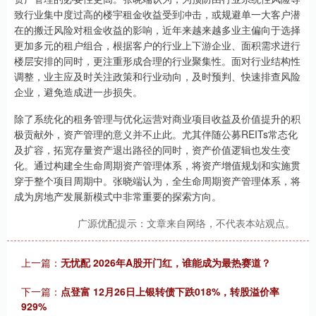
致行业集中度过高的楼宇租金收益受到冲击，或规避单一大客户潜
在的搬迁风险对租金收益的影响，近年来越来越多业主偏向于选择
更加多元的租户组合，根据客户的行业上下游企业、面积需求进行
楼层安排的同时，更注重形成合理的行业聚集性。面对行业结构性
调整，业主应及时关注政策和行业动向，及时预判、快速排查风险
企业，避免造成进一步损失。
除了系统化的租务管理与优化运营对商业项目收益及价值提升的积
极贡献外，资产管理的意义并不止此。尤其伴随公募REITs常态化
及扩容，拓宽存量资产退出路径的同时，资产价值逻辑也发生变
化。通过构建全生命周期资产管理体系，将资产增值规划和实施贯
穿于整个项目周期中。张晓端认为，全生命周期资产管理体系，将
成为房地产发展新模式中非常重要的探索方向。
广源优配提示：文章来自网络，不代表本站观点。
上一篇：
无忧配 2026年A股开门红，谁能成为最热赛道？
下一篇：
点登富 12月26日上银转债下跌018%，转股溢价率
929%