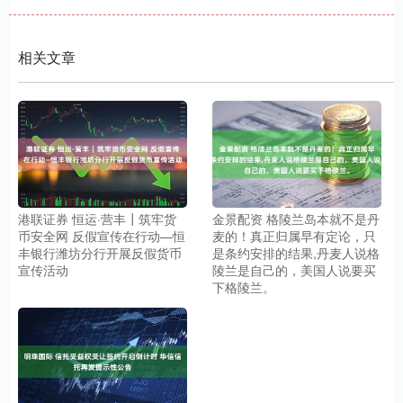
相关文章
港联证券 恒运·营丰┃筑牢货
金景配资 格陵兰岛本就不是丹
币安全网 反假宣传在行动—恒
麦的！真正归属早有定论，只
丰银行潍坊分行开展反假货币
是条约安排的结果,丹麦人说格
宣传活动
陵兰是自己的，美国人说要买
下格陵兰。