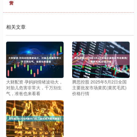
营
相关文章
大财配资 孕妈妈情绪波动大，
腾思控股 2025年5月2日全国
对胎儿危害非常大，千万别生
主要批发市场黄芪(黄芪毛芪)
气，准爸也来看看
价格行情