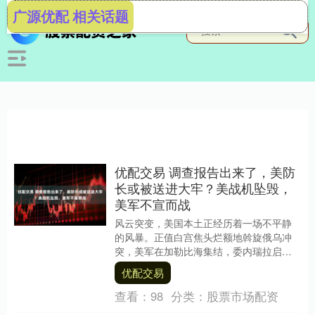
广源优配 相关话题
优配交易 调查报告出来了，美防
长或被送进大牢？美战机坠毁，
美军不宣而战
风云突变，美国本土正经历着一场不平静
的风暴。正值白宫焦头烂额地斡旋俄乌冲
突，美军在加勒比海集结，委内瑞拉启动
全国动员，而特朗普总统在是否对委动武
优配交易
的问题上犹豫不决....
查看：
98
分类：
股票市场配资