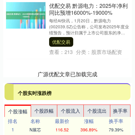
优配交易 黔源电力：2025年净利
同比预增16000%-19000%
每经AI快讯，1月20日，黔源电力
(002039.SZ)公告称，公司发布2025年度业
绩预告，预计归属于上市公司股东的净利
润为5.67亿元-6.33亿元，比上年....
优配交易
查看：
213
分类：
股票市场配资
广源优配文章已加载完成
个股实时涨跌榜
个股跌幅
个股流入
个股流出
换手率
个股涨幅
排名
名称
最新价
涨幅
换手率
1
N展芯
116.52
396.89%
79.39%