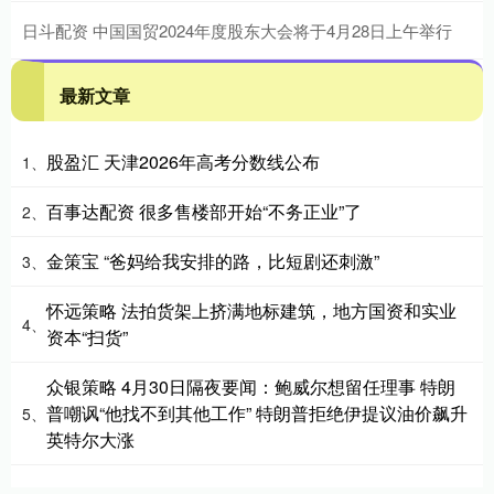
日斗配资 中国国贸2024年度股东大会将于4月28日上午举行
最新文章
股盈汇 天津2026年高考分数线公布
1、
百事达配资 很多售楼部开始“不务正业”了
2、
金策宝 “爸妈给我安排的路，比短剧还刺激”
3、
怀远策略 法拍货架上挤满地标建筑，地方国资和实业
4、
资本“扫货”
众银策略 4月30日隔夜要闻：鲍威尔想留任理事 特朗
普嘲讽“他找不到其他工作” 特朗普拒绝伊提议油价飙升
5、
英特尔大涨