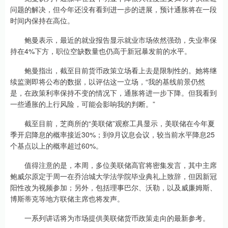
问题的解决，但今年还没有看到进一步的进展，预计通胀将在一段
时间内保持在高位。
鲍曼表示，最近的就业报告显示就业市场依然强劲，失业率保
持在4%下方，职位空缺数量也仍高于新冠暴发前的水平。
鲍曼指出，截至目前货币政策立场看上去是限制性的。她将继
续监测即将公布的数据，以评估这一立场，“我的基线前景仍然
是，在政策利率保持不变的情况下，通胀将进一步下降。但我看到
一些通胀的上行风险，可能会影响我的判断。”
截至目前，芝商所的“美联储”观察工具显示，美联储在今年夏
季开启降息的概率接近30%；到9月议息会议，较当前水平降息25
个基点以上的概率超过60%。
值得注意的是，本周，多位美联储高官将密集发言，其中主席
鲍威尔原定于周一在乔治城大学法学院毕业典礼上致辞，但因新冠
阳性改为视频参加；另外，包括理事巴尔、沃勒，以及威廉姆斯、
博斯蒂克等地方联储主席也将发声。
一系列讲话将为市场提供美联储货币政策走向的最新参考。