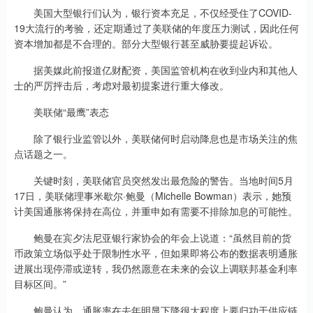
美国大型银行们认为，银行资本充足，不仅经受住了COVID-
19大流行的考验，还定期通过了美联储的年度压力测试，因此任何
资本增加都是不合理的。部分大型银行甚至威胁要提起诉讼。
据美媒此前报道亿财配资，美国监管机构在收到业内和其他人
士的严厉抨击后，考虑对最初提案进行重大修改。
美联储“最鹰”表态
除了银行业监管以外，美联储何时启动降息也是市场关注的焦
点话题之一。
关键时刻，美联储官员突然发出最危险的警告。当地时间5月
17日，美联储理事米歇尔·鲍曼（Michelle Bowman）表示，她预
计美国通胀将保持在高位，并重申如有需要不排除加息的可能性。
鲍曼在宾夕法尼亚银行家协会的年会上说道：“虽然目前的货
币政策立场似乎处于限制性水平，但如果即将公布的数据表明通胀
进展出现停滞或逆转，我仍然愿意在未来的会议上调联邦基金利率
目标区间。”
鲍曼认为，通胀率在去年明显下降很大程度上要归功于供应链